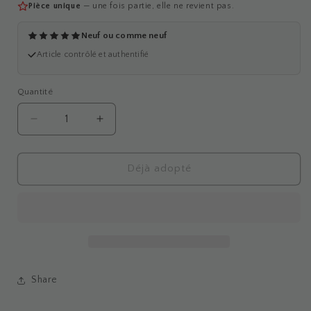
Pièce unique
— une fois partie, elle ne revient pas.
Neuf ou comme neuf
Article contrôlé et authentifié
Quantité
Réduire
Augmenter
la
la
quantité
quantité
de
de
Déjà adopté
Maillot
Maillot
Adidas
Adidas
X
X
Liverpool
Liverpool
2010/11
2010/11
-
-
M
M
Share