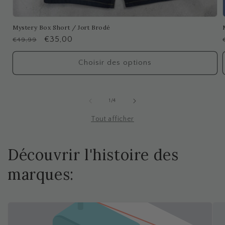
Mystery Box Short / Jort Brodé
Prix
Prix
€35,00
€49,99
habituel
promotionnel
Choisir des options
de
1
/
4
Tout afficher
Découvrir l'histoire des
marques: