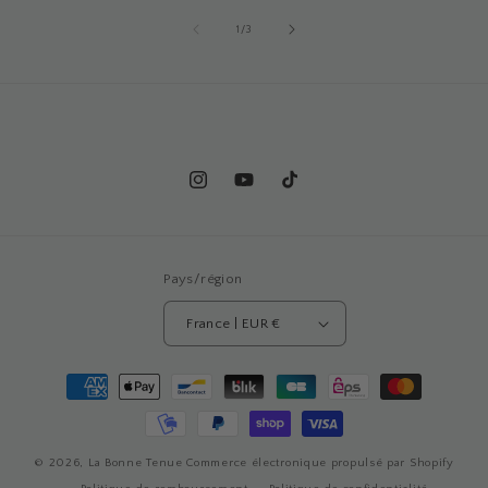
de
1
/
3
Pays/région
France | EUR €
Moyens
de
paiement
© 2026,
La Bonne Tenue
Commerce électronique propulsé par Shopify